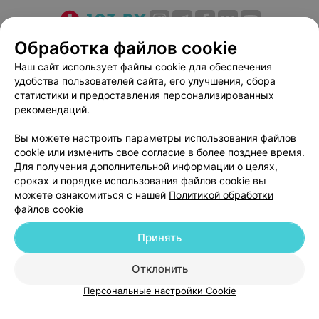
О проекте
Новости проекта
Размещение рекламы
Обработка файлов cookie
Медицинский маркетинг
Публичный договор
Наш сайт использует файлы cookie для обеспечения
удобства пользователей сайта, его улучшения, сбора
Пользовательское соглашение
Способы оплаты
статистики и предоставления персонализированных
Вакансии
Партнеры
рекомендаций.
Написать руководителю 103.by
Вы можете настроить параметры использования файлов
Написать в поддержку
cookie или изменить свое согласие в более позднее время.
Персональные настройки cookie
Для получения дополнительной информации о целях,
сроках и порядке использования файлов cookie вы
Обработка персональных данных
можете ознакомиться с нашей
Политикой обработки
файлов cookie
Принять
Отклонить
ВЫ ВЛАДЕЛЕЦ?
© 2026 ООО «Артокс Лаб», УНП 191700409
| 220012, Республика Беларусь,
Персональные настройки Cookie
г. Минск, улица Толбухина, 2, пом. 16 | help@103.by